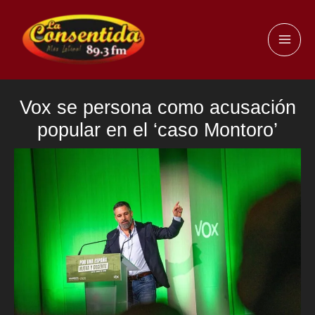
Ir
al
MAI
contenido
ME
Vox se persona como acusación
popular en el ‘caso Montoro’