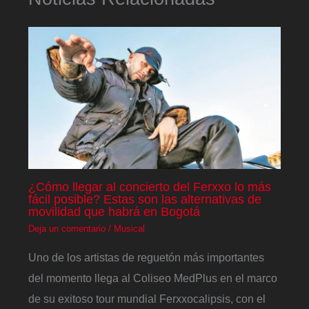
¿Cómo llegar al concierto del Ferxxo lo más
fácil posible? Estas son las alternativas de
movilidad que habrá en Bogotá
Deja un comentario
/
Musical
Uno de los artistas de reguetón más importantes
del momento llega al Coliseo MedPlus en el marco
de su exitoso tour mundial Ferxxocalipsis, con el