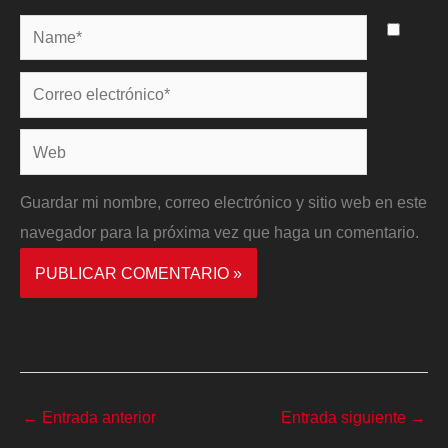
Name*
Correo
electrónico*
Web
Guardar mi nombre, correo electrónico y sitio web en este
navegador para la próxima vez que haga un comentario.
←
Entrada anterior
Entrada siguiente
→