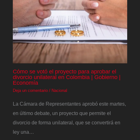
Cómo se votó el proyecto para aprobar el
divorcio unilateral en Colombia | Gobierno |
Economía
Deja un comentario
/
Nacional
La Cámara de Representantes aprobó este martes,
en último debate, un proyecto que permite el
divorcio de forma unilateral, que se convertirá en
ley una…