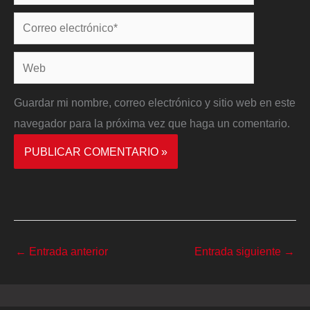
Correo
electrónico*
Web
Guardar mi nombre, correo electrónico y sitio web en este
navegador para la próxima vez que haga un comentario.
←
Entrada anterior
Entrada siguiente
→