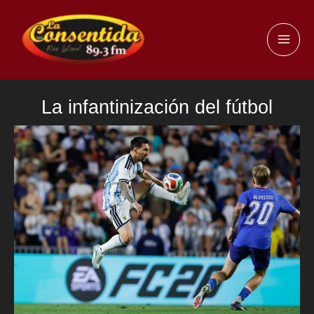
Ir
al
MAI
contenido
ME
La infantinización del fútbol