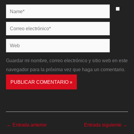
Name*
Correo
electrónico*
Web
Guardar mi nombre, correo electrónico y sitio web en este
navegador para la próxima vez que haga un comentario.
←
Entrada anterior
Entrada siguiente
→