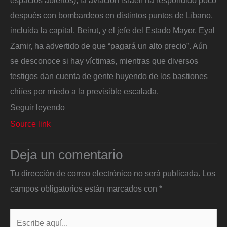
espacios abiertos), la aviación israelí ha respondido poco
después con bombardeos en distintos puntos de Líbano,
incluida la capital, Beirut, y el jefe del Estado Mayor, Eyal
Zamir, ha advertido de que “pagará un alto precio”. Aún
se desconoce si hay víctimas, mientras que diversos
testigos dan cuenta de gente huyendo de los bastiones
chiíes por miedo a la previsible escalada.
Seguir leyendo
Source link
Deja un comentario
Tu dirección de correo electrónico no será publicada.
Los
campos obligatorios están marcados con
*
Escribe