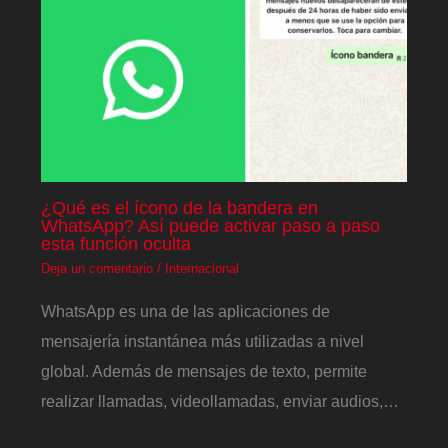
¿Qué es el ícono de la bandera en
WhatsApp? Así puede activar paso a paso
esta función oculta
Deja un comentario
/
Internacional
WhatsApp es una de las aplicaciones de
mensajería instantánea más utilizadas a nivel
global. Además de mensajes de texto, permite
realizar llamadas, videollamadas, enviar audios,…