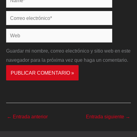
Correo
electrónico*
Web
Guardar mi nombre, correo electrónico y sitio web en este
navegador para la próxima vez que haga un comentario.
←
Entrada anterior
Entrada siguiente
→