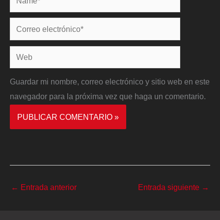
Correo
electrónico*
Web
Guardar mi nombre, correo electrónico y sitio web en este
navegador para la próxima vez que haga un comentario.
←
Entrada anterior
Entrada siguiente
→