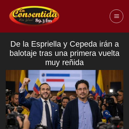
Ir
al
MAI
contenido
ME
De la Espriella y Cepeda irán a
balotaje tras una primera vuelta
muy reñida