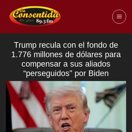
Ir
al
MAI
contenido
ME
Trump recula con el fondo de
1.776 millones de dólares para
compensar a sus aliados
“perseguidos” por Biden