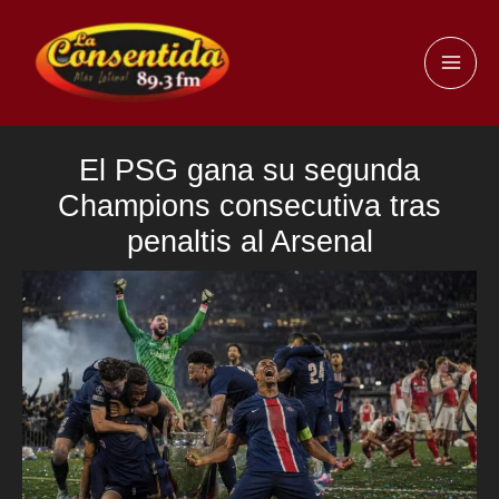
Ir
al
MAI
contenido
ME
El PSG gana su segunda
Champions consecutiva tras
penaltis al Arsenal