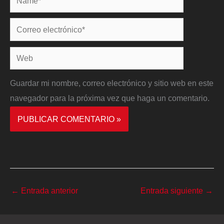
Correo
electrónico*
Web
Guardar mi nombre, correo electrónico y sitio web en este
navegador para la próxima vez que haga un comentario.
←
Entrada anterior
Entrada siguiente
→