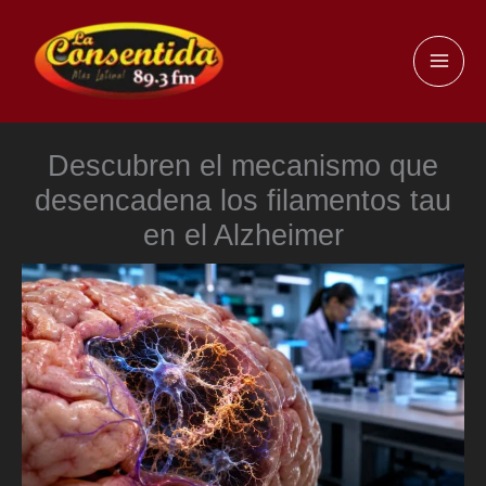
Ir
al
MAI
contenido
ME
Descubren el mecanismo que
desencadena los filamentos tau
en el Alzheimer