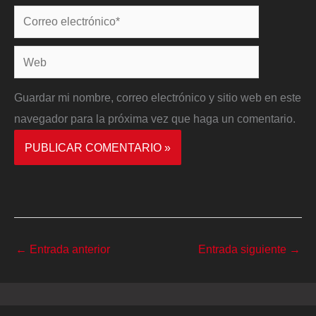
Correo
electrónico*
Web
Guardar mi nombre, correo electrónico y sitio web en este
navegador para la próxima vez que haga un comentario.
←
Entrada anterior
Entrada siguiente
→