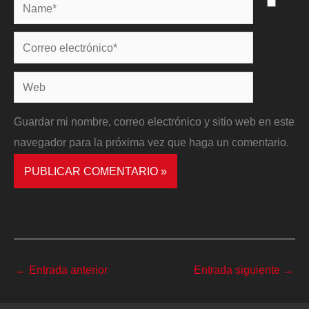
Name*
Correo
electrónico*
Web
Guardar mi nombre, correo electrónico y sitio web en este
navegador para la próxima vez que haga un comentario.
←
Entrada anterior
Entrada siguiente
→