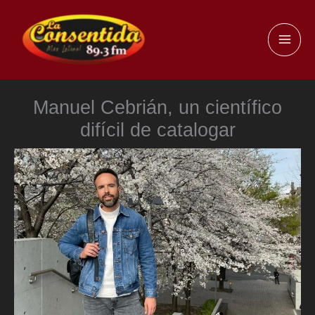
Ir
al
MAI
contenido
ME
Manuel Cebrián, un científico
difícil de catalogar