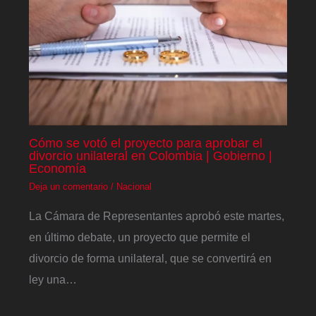
Cómo se votó el proyecto para aprobar el
divorcio unilateral en Colombia | Gobierno |
Economía
Deja un comentario
/
Nacional
La Cámara de Representantes aprobó este martes,
en último debate, un proyecto que permite el
divorcio de forma unilateral, que se convertirá en
ley una…