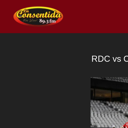
Ir
al
contenido
RDC vs Ch