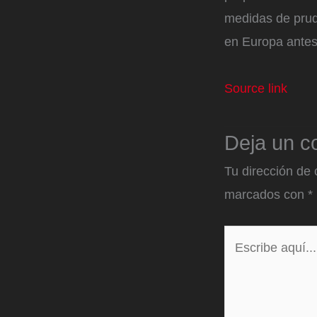
medidas de prud
en Europa antes
Source link
Deja un c
Tu dirección de 
marcados con
*
Escribe
aquí...