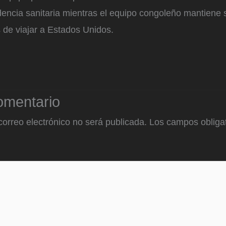
encia sanitaria mientras el equipo congoleño mantiene 
 de viajar a Estados Unidos.
omentario
correo electrónico no será publicada.
Los campos obligat