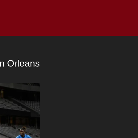
as
Top
Redes
Pauta
Privacy Policy
en Orleans