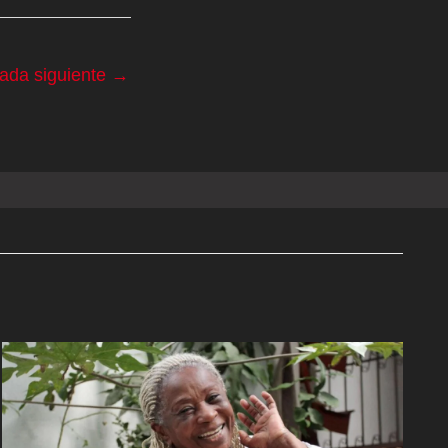
rada siguiente
→