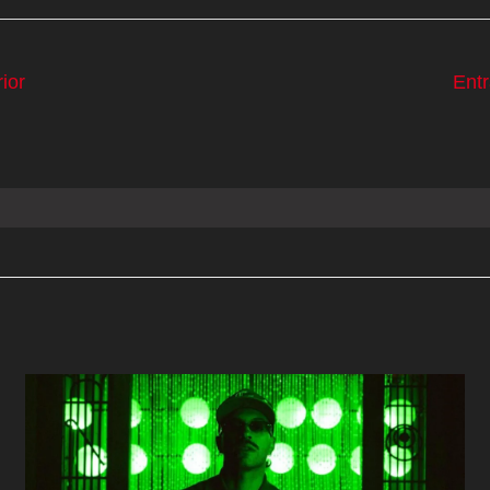
ior
Ent