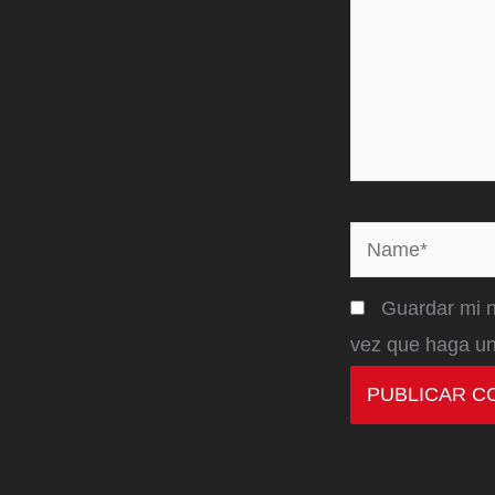
Name*
Guardar mi n
vez que haga un