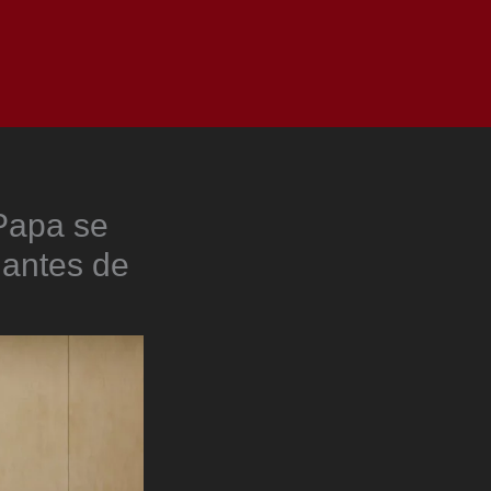
as
Top
Redes
Pauta
Privacy Policy
 Papa se
 antes de