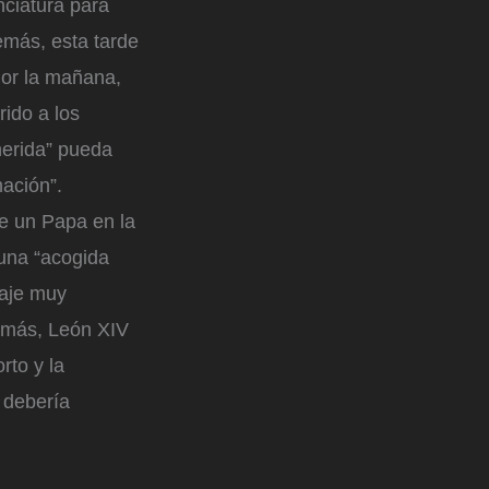
ciatura para
demás, esta tarde
Por la mañana,
rido a los
herida” pueda
ación”.
de un Papa en la
 una “acogida
saje muy
emás, León XIV
rto y la
o debería