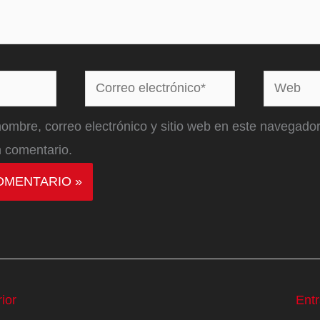
Correo
Web
electrónico*
ombre, correo electrónico y sitio web en este navegador
 comentario.
ior
Ent