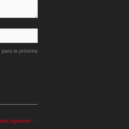
 para la próxima
rada siguiente
→