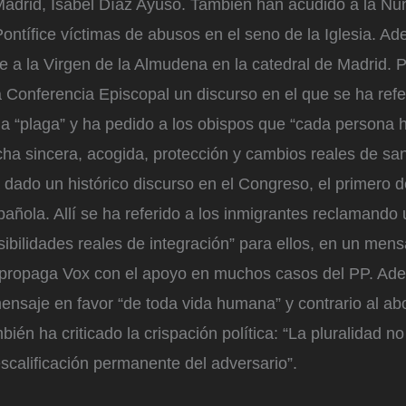
drid, Isabel Díaz Ayuso. También han acudido a la Nun
Pontífice víctimas de abusos en el seno de la Iglesia. A
e a la Virgen de la Almudena en la catedral de Madrid. 
a Conferencia Episcopal un discurso en el que se ha refe
 “plaga” y ha pedido a los obispos que “cada persona 
ha sincera, acogida, protección y cambios reales de san
dado un histórico discurso en el Congreso, el primero 
ñola. Allí se ha referido a los inmigrantes reclamando
ibilidades reales de integración” para ellos, en un men
e propaga Vox con el apoyo en muchos casos del PP. Ad
nsaje en favor “de toda vida humana” y contrario al abo
bién ha criticado la crispación política: “La pluralidad n
scalificación permanente del adversario”.