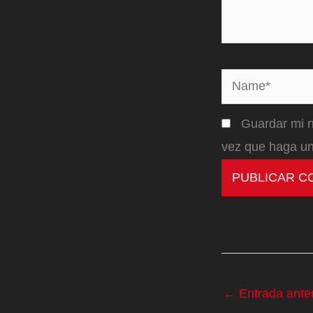
Name*
Guardar mi n
vez que haga un
←
Entrada anter