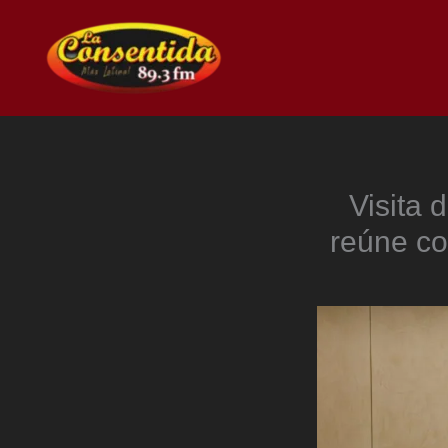
Ir
al
contenido
Visita 
reúne co