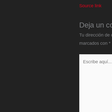
Source link
Deja un c
Tu dirección de 
marcados con
*
Escribe
aquí...