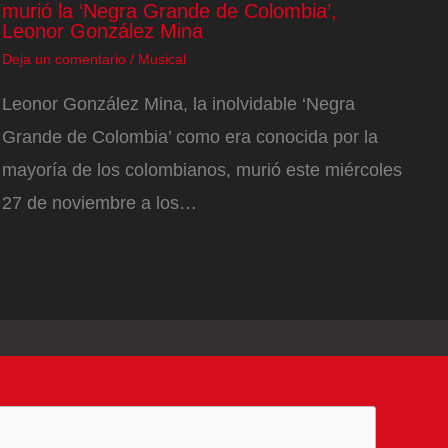
murió la ‘Negra Grande de Colombia’,
Leonor González Mina
Deja un comentario
/
Musical
Leonor González Mina, la inolvidable ‘Negra
Grande de Colombia’ como era conocida por la
mayoría de los colombianos, murió este miércoles
27 de noviembre a los…