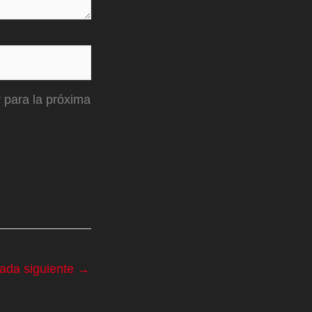
 para la próxima
rada siguiente
→