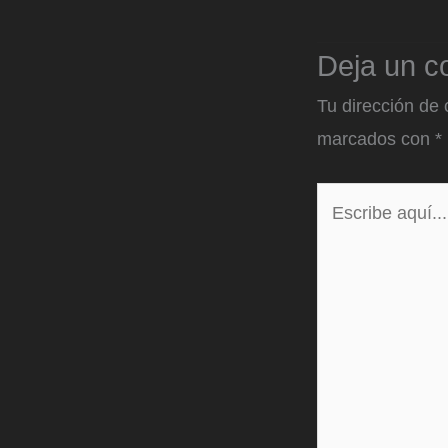
Deja un c
Tu dirección de 
marcados con
*
Escribe
aquí...