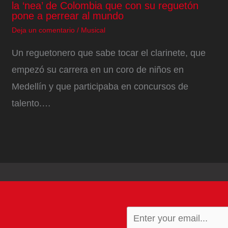
la ‘nea’ de Colombia que con su reguetón
pone a perrear al mundo
Deja un comentario
/
Musical
Un reguetonero que sabe tocar el clarinete, que
empezó su carrera en un coro de niños en
Medellín y que participaba en concursos de
talento.…