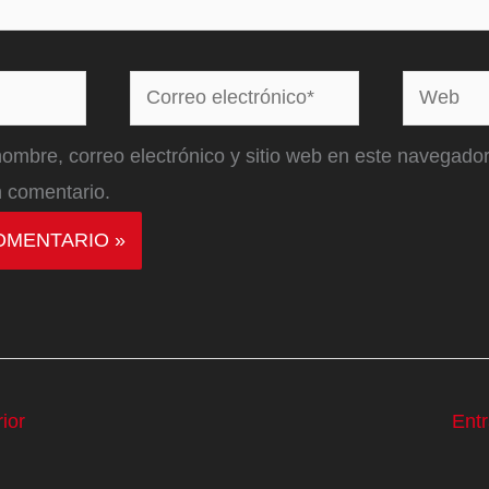
Correo
Web
electrónico*
ombre, correo electrónico y sitio web en este navegador
 comentario.
ior
Ent