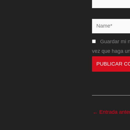
Name*
Guardar mi n
vez que haga un
←
Entrada anter