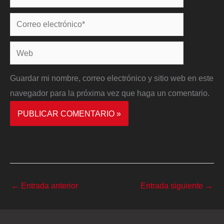
Correo
electrónico*
Web
Guardar mi nombre, correo electrónico y sitio web en este
navegador para la próxima vez que haga un comentario.
←
Entrada anterior
Entrada siguiente
→