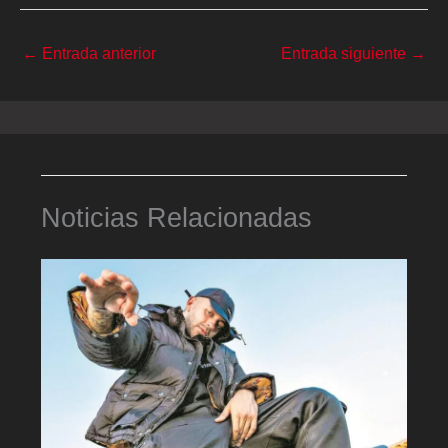
←
Entrada anterior
Entrada siguiente
→
Noticias Relacionadas