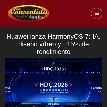
Ir
al
MAI
contenido
ME
Huawei lanza HarmonyOS 7: IA,
diseño vítreo y +15% de
rendimiento