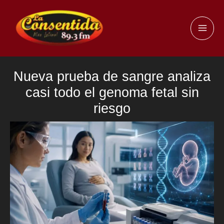
Ir
al
MAI
contenido
ME
Nueva prueba de sangre analiza
casi todo el genoma fetal sin
riesgo