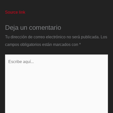
Source link
Deja un comentario
Tu dirección de correo electrónico no será publicada.
Los
campos obligatorios están marcados con
*
Escribe
aquí...