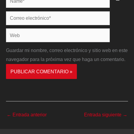
Correo
electrónico*
Web
Guardar mi nombre, correo electrónico y sitio web en este
navegador para la próxima vez que haga un comentario.
←
Entrada anterior
Entrada siguiente
→