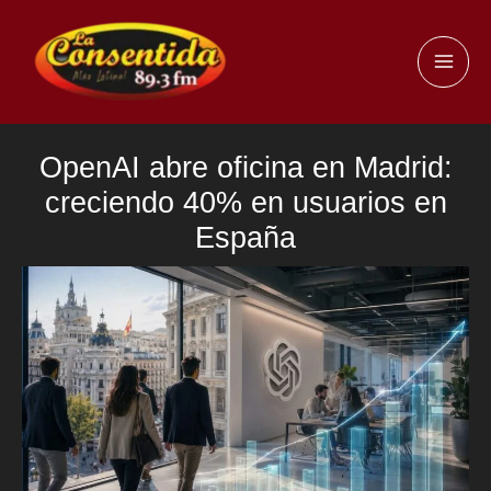
Ir
al
MAI
contenido
ME
OpenAI abre oficina en Madrid:
creciendo 40% en usuarios en
España