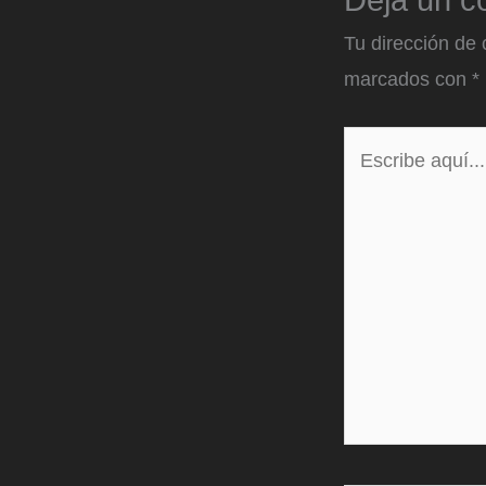
Deja un c
Tu dirección de 
marcados con
*
Escribe
aquí...