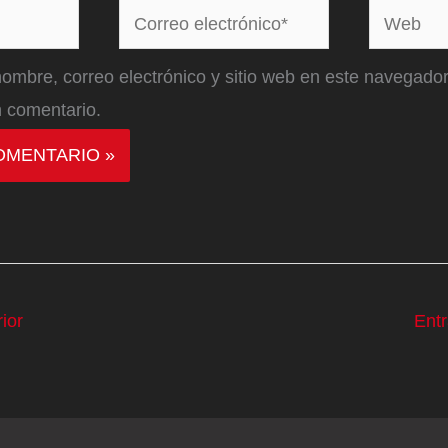
Correo
Web
electrónico*
ombre, correo electrónico y sitio web en este navegador
 comentario.
ior
Ent