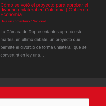
Cómo se votó el proyecto para aprobar el
divorcio unilateral en Colombia | Gobierno |
Economía
Deja un comentario
/
Nacional
La Cámara de Representantes aprobó este
martes, en último debate, un proyecto que
permite el divorcio de forma unilateral, que se
convertirá en ley una…