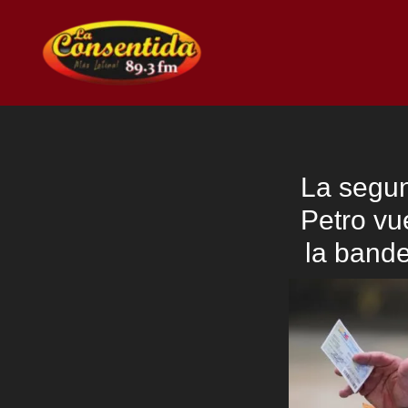
Ir
al
contenido
La segun
Petro vu
la bande