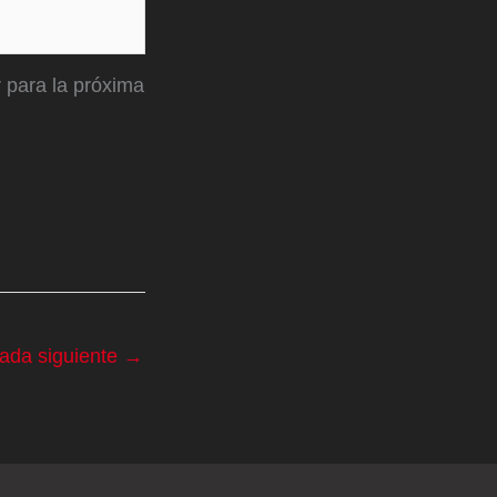
 para la próxima
rada siguiente
→