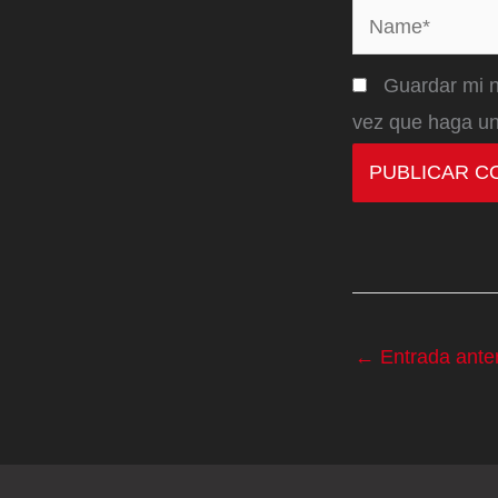
Name*
Guardar mi n
vez que haga un
←
Entrada anter