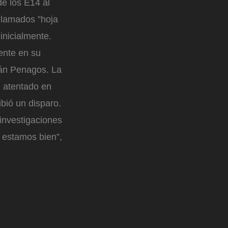
de los E14 al
 llamados ”hoja
inicialmente.
dente en su
nán Penagos. La
n atentado en
ibió un disparo.
investigaciones
 estamos bien”,