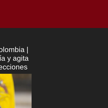
as
Top
Redes
Pauta
Privacy Policy
olombia |
a y agita
lecciones