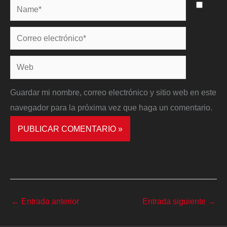
Name*
Correo
electrónico*
Web
Guardar mi nombre, correo electrónico y sitio web en este
navegador para la próxima vez que haga un comentario.
←
Entrada anterior
Entrada siguiente
→