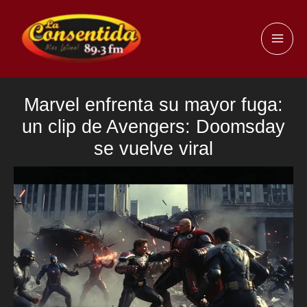
Ir
al
MAI
contenido
ME
Marvel enfrenta su mayor fuga:
un clip de Avengers: Doomsday
se vuelve viral