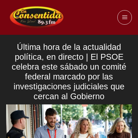
Ir
al
MAI
contenido
ME
Última hora de la actualidad
política, en directo | El PSOE
celebra este sábado un comité
federal marcado por las
investigaciones judiciales que
cercan al Gobierno