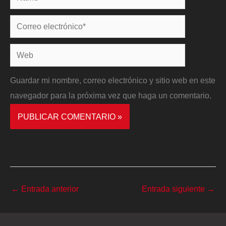
Correo
electrónico*
Web
Guardar mi nombre, correo electrónico y sitio web en este
navegador para la próxima vez que haga un comentario.
←
Entrada anterior
Entrada siguiente
→