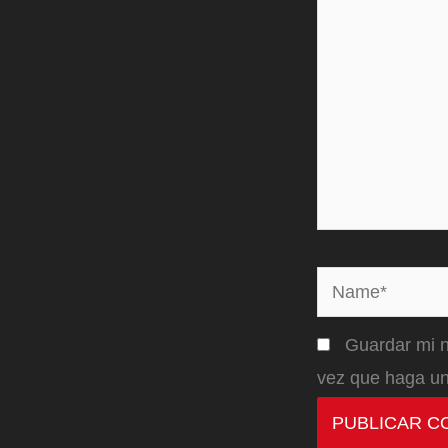
Name*
Guardar mi n
vez que haga un