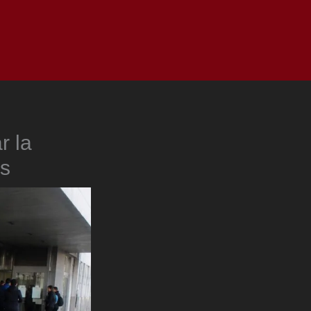
as
Top
Redes
Pauta
Privacy Policy
r la
es