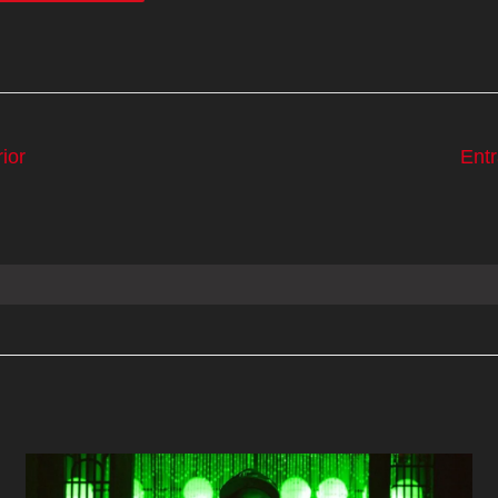
ior
Ent