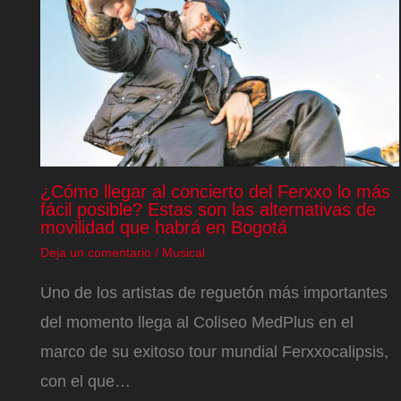
¿Cómo llegar al concierto del Ferxxo lo más
fácil posible? Estas son las alternativas de
movilidad que habrá en Bogotá
Deja un comentario
/
Musical
Uno de los artistas de reguetón más importantes
del momento llega al Coliseo MedPlus en el
marco de su exitoso tour mundial Ferxxocalipsis,
con el que…