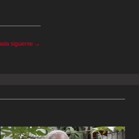
rada siguiente
→