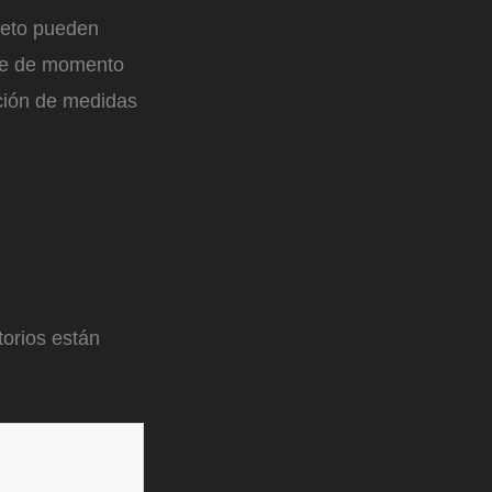
reto pueden
nde de momento
pción de medidas
orios están