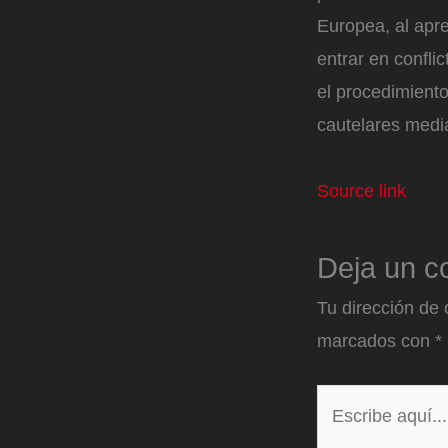
Europea, al apr
entrar en confl
el procedimiento
cautelares medi
Source link
Deja un c
Tu dirección de 
marcados con
*
Escribe
aquí...