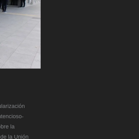
larización
ntencioso-
bre la
 de la Unión