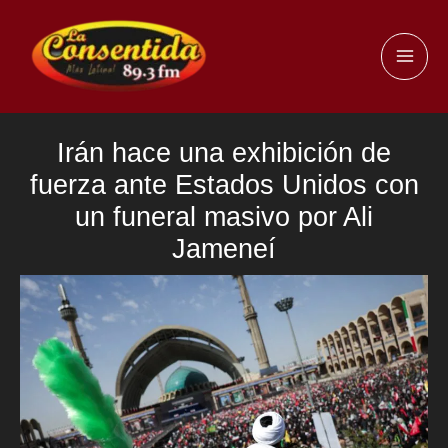
Ir
al
MAI
contenido
ME
Irán hace una exhibición de
fuerza ante Estados Unidos con
un funeral masivo por Ali
Jameneí