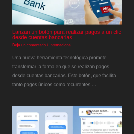
Lanzan un botón para realizar pagos a un clic
desde cuentas bancarias
Deja un comentario
/
Internacional
Una nueva herramienta tecnológica promete
transformar la forma en que se realizan pagos
desde cuentas bancarias. Este botón, que facilita
tanto pagos únicos como recurrentes,…