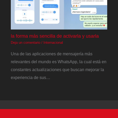
la forma más sencilla de activarla y usarla
Deja un comentario
/
Internacional
Una de las aplicaciones de mensajería más
relevantes del mundo es WhatsApp, la cual está en
constantes actualizaciones que buscan mejorar la
experiencia de sus…