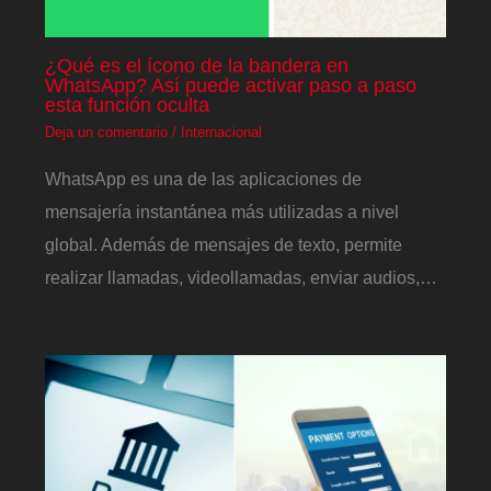
¿Qué es el ícono de la bandera en
WhatsApp? Así puede activar paso a paso
esta función oculta
Deja un comentario
/
Internacional
WhatsApp es una de las aplicaciones de
mensajería instantánea más utilizadas a nivel
global. Además de mensajes de texto, permite
realizar llamadas, videollamadas, enviar audios,…