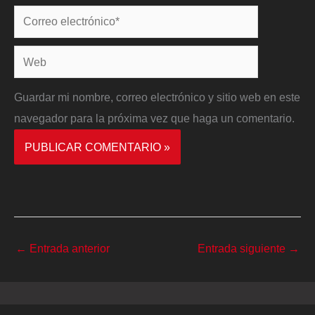
Correo
electrónico*
Web
Guardar mi nombre, correo electrónico y sitio web en este
navegador para la próxima vez que haga un comentario.
←
Entrada anterior
Entrada siguiente
→