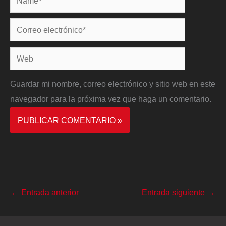
Correo
electrónico*
Web
Guardar mi nombre, correo electrónico y sitio web en este
navegador para la próxima vez que haga un comentario.
←
Entrada anterior
Entrada siguiente
→