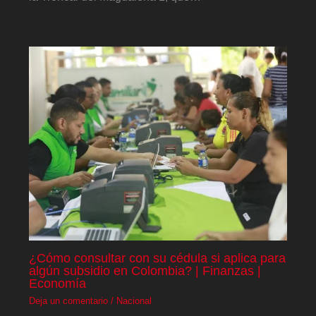
¿Cómo consultar con su cédula si aplica para
algún subsidio en Colombia? | Finanzas |
Economía
Deja un comentario
/
Nacional