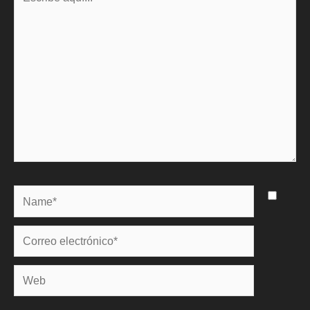
aquí...
Name*
Correo
electrónico*
Web