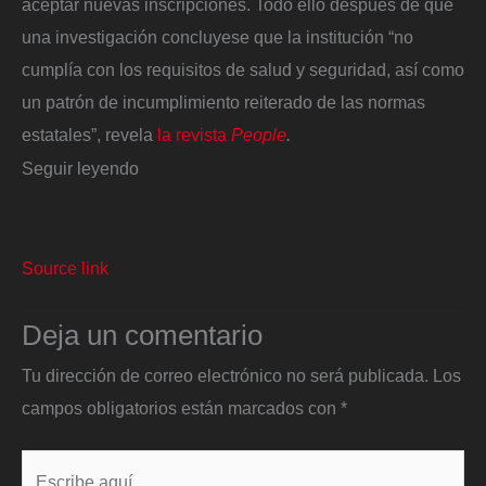
aceptar nuevas inscripciones. Todo ello después de que
una investigación concluyese que la institución “no
cumplía con los requisitos de salud y seguridad, así como
un patrón de incumplimiento reiterado de las normas
estatales”, revela
la revista
People
.
Seguir leyendo
Source link
Deja un comentario
Tu dirección de correo electrónico no será publicada.
Los
campos obligatorios están marcados con
*
Escribe