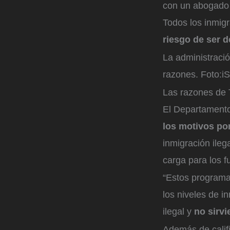
con un abogado 
Todos los inmigr
riesgo de ser 
La administració
razones.
Foto:
i
Las razones de 
El Departamento 
los motivos po
inmigración ileg
carga para los f
“Estos program
los niveles de in
ilegal y
no sirvi
Además de calif