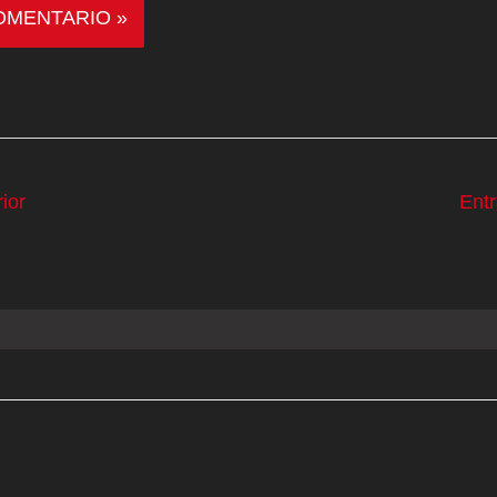
ior
Ent