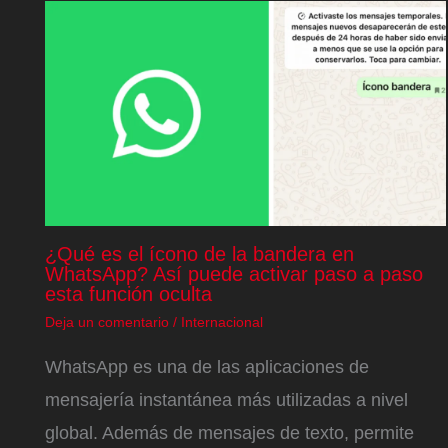
¿Qué es el ícono de la bandera en
WhatsApp? Así puede activar paso a paso
esta función oculta
Deja un comentario
/
Internacional
WhatsApp es una de las aplicaciones de
mensajería instantánea más utilizadas a nivel
global. Además de mensajes de texto, permite