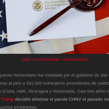
Deja un comentario
/
Internacional
parole humanitario fue instalado por el gobierno de Joe
greso al país a 532.000 extranjeros procedentes de cuatr
s (Cuba, Haití, Nicaragua y Venezuela). Casi tres años 
n Trump
decidió eliminar el parole CHNV el pasado vi
muchos inmigrantes.