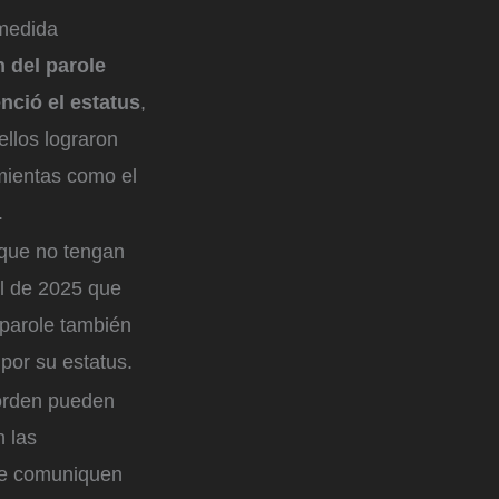
 medida
 del parole
nció el estatus
,
llos lograron
amientas como el
.
 que no tengan
l de 2025 que
 parole también
por su estatus.
 orden pueden
n las
 se comuniquen