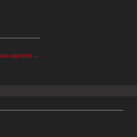
rada siguiente
→