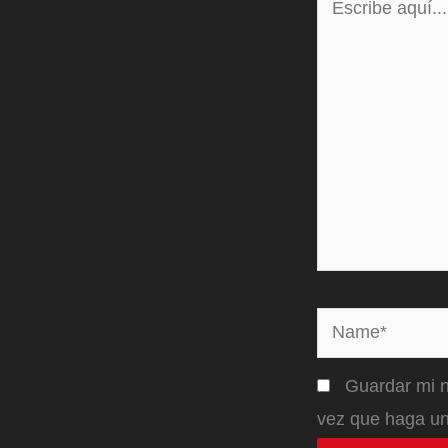
aquí...
Name*
Guardar mi n
vez que haga un