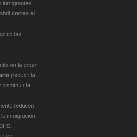
 inmigrantes.
abril
corren el
plicó las
cita en la orden
ario
(reducir la
 disminuir la
mente reducen
e la inmigración
 DHS.
ue los