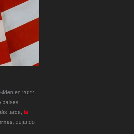
 Biden en 2022,
o países
más tarde,
la
ernes
, dejando