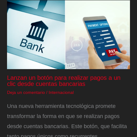
Lanzan un botón para realizar pagos a un
clic desde cuentas bancarias
Deja un comentario
/
Internacional
Una nueva herramienta tecnológica promete
transformar la forma en que se realizan pagos
desde cuentas bancarias. Este botón, que facilita
tanto pagos únicos como recurrentes,…