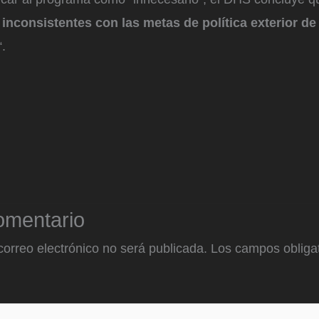
inconsistentes con las metas de política exterior de 
“.
omentario
correo electrónico no será publicada.
Los campos obligat