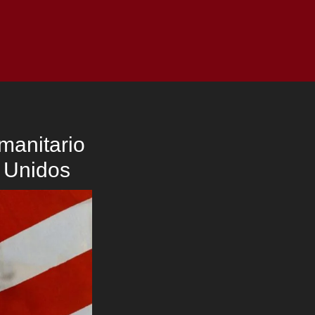
as
Top
Redes
Pauta
Privacy Policy
umanitario
 Unidos