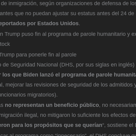
de inmigración, según organizaciones de defensa de los
antes que no puedan ajustar su estatus antes del 24 de 
deportados por Estados Unidos
.
n Trump puso fin al programa de parole humanitario y ex
Stock
Trump para ponerle fin al parole
de Seguridad Nacional (DHS, por sus siglas en inglés) 
r los que Biden lanzó el programa de parole humanit
al, mejorar las revisiones de seguridad de los admitidos y
uncionarios migratorios).
as
no representan un beneficio público
, no necesaria
migración ilegal, no mitigaron lo suficiente los efectos d
eron para los propósitos que se querían
“, sostiene el
icar al programa como “innecesario”, el DHS concluye q