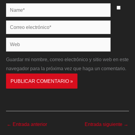
Name*
Correo
electrónico*
Web
Guardar mi nombre, correo electrónico y sitio web en este
navegador para la próxima vez que haga un comentario.
←
Entrada anterior
Entrada siguiente
→