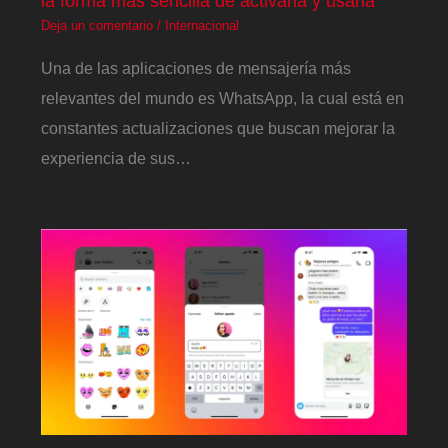
la forma más sencilla de activarla y usarla
Deja un comentario
/
Internacional
Una de las aplicaciones de mensajería más
relevantes del mundo es WhatsApp, la cual está en
constantes actualizaciones que buscan mejorar la
experiencia de sus…