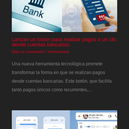
Lanzan un botón para realizar pagos a un clic
desde cuentas bancarias
Deja un comentario
/
Internacional
Una nueva herramienta tecnológica promete
transformar la forma en que se realizan pagos
desde cuentas bancarias. Este botón, que facilita
tanto pagos únicos como recurrentes,…