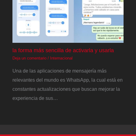
la forma más sencilla de activarla y usarla
Deja un comentario
/
Internacional
Una de las aplicaciones de mensajería más
relevantes del mundo es WhatsApp, la cual está en
constantes actualizaciones que buscan mejorar la
experiencia de sus…