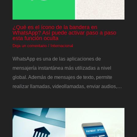
¿Qué es el ícono de la bandera en
WhatsApp? Así puede activar paso a paso
esta función oculta
Deja un comentario
/
Internacional
WhatsApp es una de las aplicaciones de
mensajería instantánea más utilizadas a nivel
global. Además de mensajes de texto, permite
realizar llamadas, videollamadas, enviar audios,…