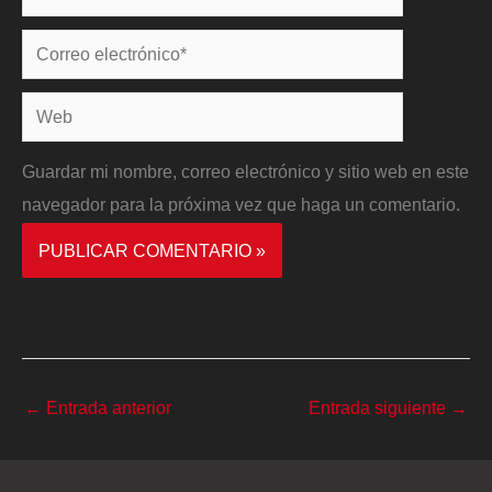
Correo
electrónico*
Web
Guardar mi nombre, correo electrónico y sitio web en este
navegador para la próxima vez que haga un comentario.
←
Entrada anterior
Entrada siguiente
→