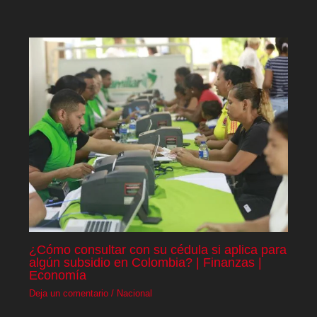
¿Cómo consultar con su cédula si aplica para
algún subsidio en Colombia? | Finanzas |
Economía
Deja un comentario
/
Nacional