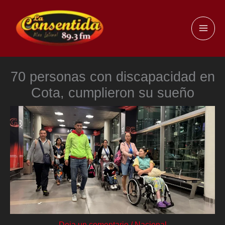
Ir
al
MAI
contenido
ME
70 personas con discapacidad en
Cota, cumplieron su sueño
Deja un comentario
/
Nacional