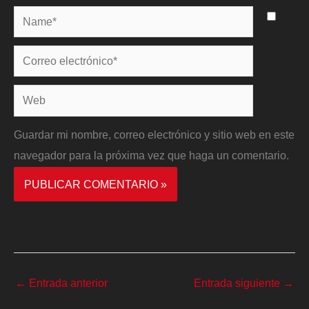
Name*
Correo
electrónico*
Web
Guardar mi nombre, correo electrónico y sitio web en este
navegador para la próxima vez que haga un comentario.
←
Entrada anterior
Entrada siguiente
→