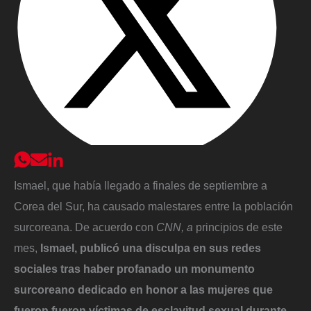
Ismael, que había llegado a finales de septiembre a
Corea del Sur, ha causado malestares entre la población
surcoreana. De acuerdo con
CNN, a
principios de este
mes,
Ismael, publicó una disculpa en sus redes
sociales tras haber profanado un monumento
surcoreano dedicado en honor a las mujeres que
fueron fueron víctimas de esclavitud sexual durante