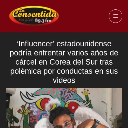
Ir
al
MAI
contenido
ME
‘Influencer’ estadounidense
podría enfrentar varios años de
cárcel en Corea del Sur tras
polémica por conductas en sus
videos