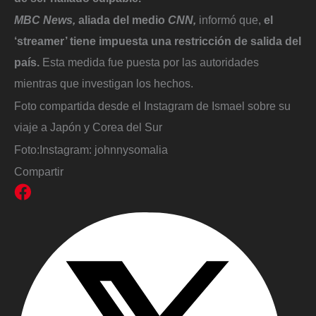
MBC News,
aliada del medio
CNN,
informó que,
el
‘streamer’ tiene impuesta una restricción de salida del
país.
Esta medida fue puesta por las autoridades
mientras que investigan los hechos.
Foto compartida desde el Instagram de Ismael sobre su
viaje a Japón y Corea del Sur
Foto:
Instagram: johnnysomalia
Compartir