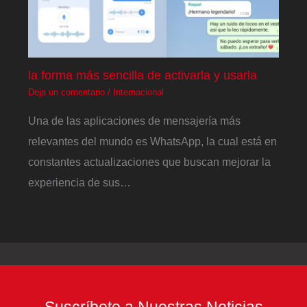
la forma más sencilla de activarla y usarla
Deja un comentario
/
Internacional
Una de las aplicaciones de mensajería más
relevantes del mundo es WhatsApp, la cual está en
constantes actualizaciones que buscan mejorar la
experiencia de sus…
Suscríbete a Nuestras Noticias