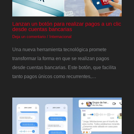
Lanzan un botón para realizar pagos a un clic
desde cuentas bancarias
Deja un comentario
/
Internacional
Una nueva herramienta tecnológica promete
transformar la forma en que se realizan pagos
desde cuentas bancarias. Este botón, que facilita
tanto pagos únicos como recurrentes,…