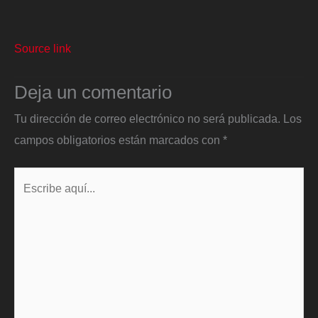
Source link
Deja un comentario
Tu dirección de correo electrónico no será publicada.
Los
campos obligatorios están marcados con
*
Escribe
aquí...