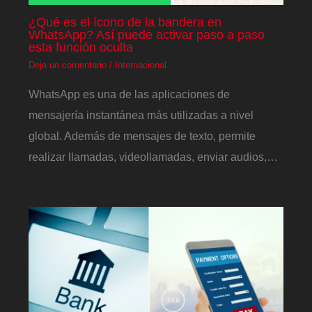
¿Qué es el ícono de la bandera en
WhatsApp? Así puede activar paso a paso
esta función oculta
Deja un comentario
/
Internacional
WhatsApp es una de las aplicaciones de
mensajería instantánea más utilizadas a nivel
global. Además de mensajes de texto, permite
realizar llamadas, videollamadas, enviar audios,…