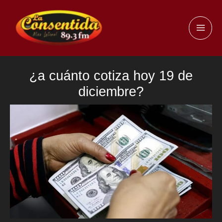
Ir
al
MAI
contenido
ME
¿a cuánto cotiza hoy 19 de
diciembre?