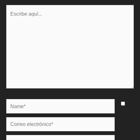
Escribe
aquí...
Name*
Correo
electrónico*
Web