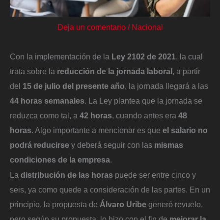
Deja un comentario
/
Nacional
Con la implementación de la
Ley 2102 de 2021
, la cual
trata sobre la
reducción de la jornada laboral
, a partir
del
15 de julio del presente año
, la jornada llegará a las
44 horas semanales
. La Ley plantea que la jornada se
reduzca como tal, a
42 horas
, cuando antes era
48
horas
. Algo importante a mencionar es que
el salario no
podrá reducirse
y deberá seguir con las
mismas
condiciones de la empresa
.
La
distribución de las horas
puede ser entre cinco y
seis, ya como quede a consideración de las partes. En un
principio, la propuesta de
Álvaro Uribe
generó revuelo,
pero según su propuesta, lo hizo con el fin de
mejorar la