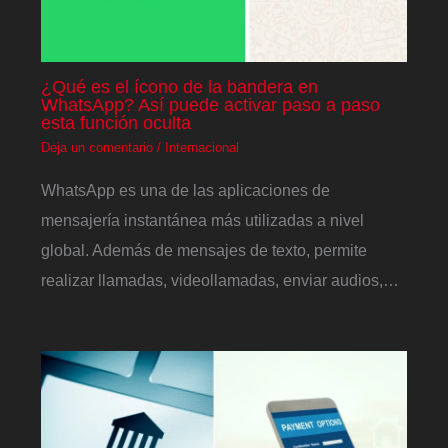
¿Qué es el ícono de la bandera en
WhatsApp? Así puede activar paso a paso
esta función oculta
Deja un comentario
/
Internacional
WhatsApp es una de las aplicaciones de
mensajería instantánea más utilizadas a nivel
global. Además de mensajes de texto, permite
realizar llamadas, videollamadas, enviar audios,…