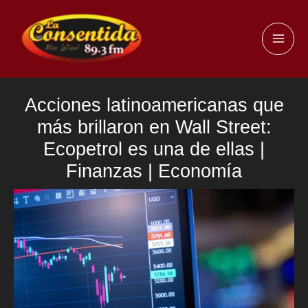
Ir
al
MAI
contenido
ME
Acciones latinoamericanas que
más brillaron en Wall Street:
Ecopetrol es una de ellas |
Finanzas | Economía