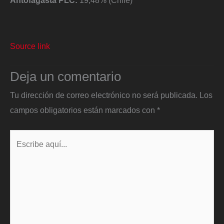
Antofagasta PLC:
19,48% (Chile)
Source link
Deja un comentario
Tu dirección de correo electrónico no será publicada.
Los
campos obligatorios están marcados con
*
Escribe
aquí...