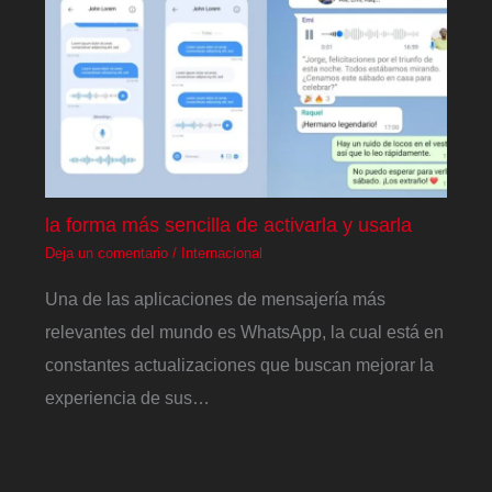
la forma más sencilla de activarla y usarla
Deja un comentario
/
Internacional
Una de las aplicaciones de mensajería más
relevantes del mundo es WhatsApp, la cual está en
constantes actualizaciones que buscan mejorar la
experiencia de sus…