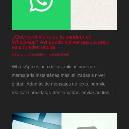
¿Qué es el ícono de la bandera en
WhatsApp? Así puede activar paso a paso
esta función oculta
Deja un comentario
/
Internacional
WhatsApp es una de las aplicaciones de
mensajería instantánea más utilizadas a nivel
global. Además de mensajes de texto, permite
realizar llamadas, videollamadas, enviar audios,…