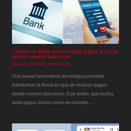
Lanzan un botón para realizar pagos a un clic
desde cuentas bancarias
Deja un comentario
/
Internacional
Una nueva herramienta tecnológica promete
transformar la forma en que se realizan pagos
desde cuentas bancarias. Este botón, que facilita
tanto pagos únicos como recurrentes,…