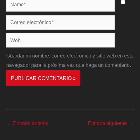
Name*
Correo
electrónico*
Web
Guardar mi nombre, correo electrónico y sitio web en este
navegador para la próxima vez que haga un comentario.
←
Entrada anterior
Entrada siguiente
→