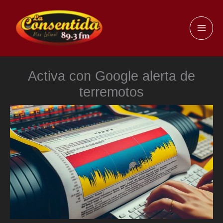
Ir
al
MAI
contenido
ME
Activa con Google alerta de
terremotos