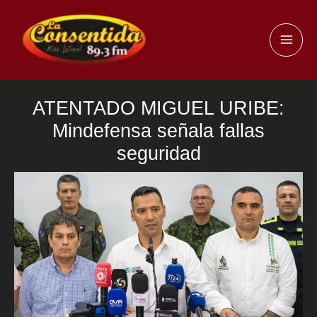
Ir
al
MAI
contenido
ME
ATENTADO MIGUEL URIBE:
Mindefensa señala fallas
seguridad