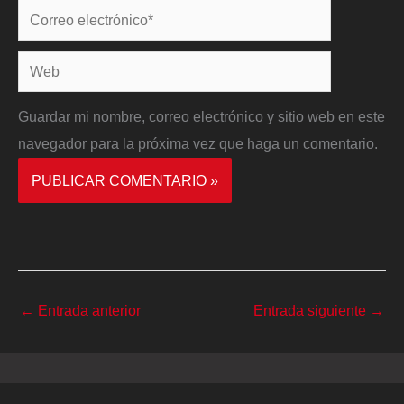
Correo
electrónico*
Web
Guardar mi nombre, correo electrónico y sitio web en este
navegador para la próxima vez que haga un comentario.
←
Entrada anterior
Entrada siguiente
→