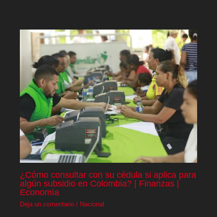
¿Cómo consultar con su cédula si aplica para
algún subsidio en Colombia? | Finanzas |
Economía
Deja un comentario
/
Nacional