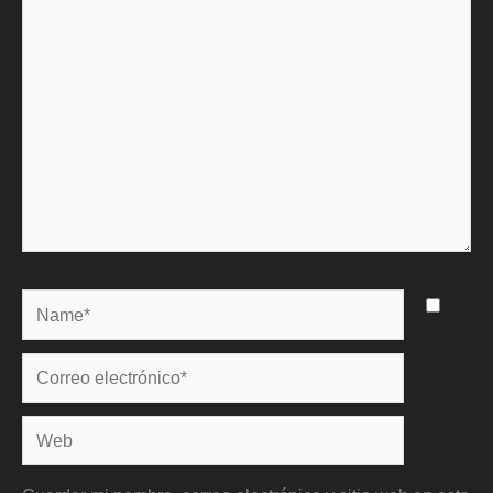
aquí...
Name*
Correo
electrónico*
Web