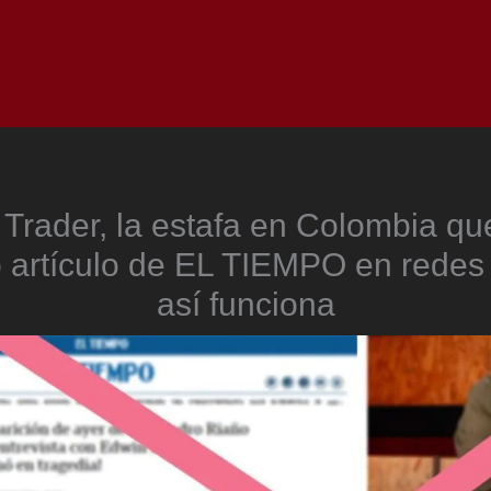
Inicio
Notici
 Trader, la estafa en Colombia q
o artículo de EL TIEMPO en redes 
así funciona