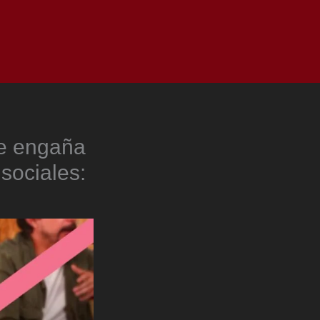
as
Top
Redes
Pauta
Privacy Policy
ue engaña
sociales: