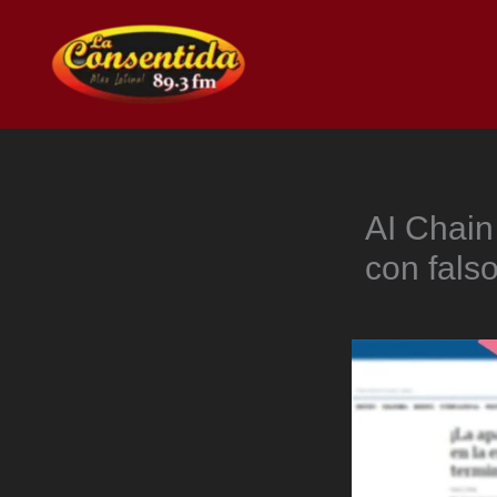
Ir
al
contenido
AI Chain
con fals