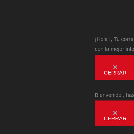
¡Hola
!, Tu corr
con la mejor inf
CERRAR
Bienvenido
, ha
CERRAR