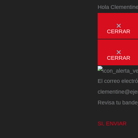
Hola
Clementin
CERRAR
CERRAR
El correo electr
clementine@ej
Revisa tu bandej
SI, ENVIAR