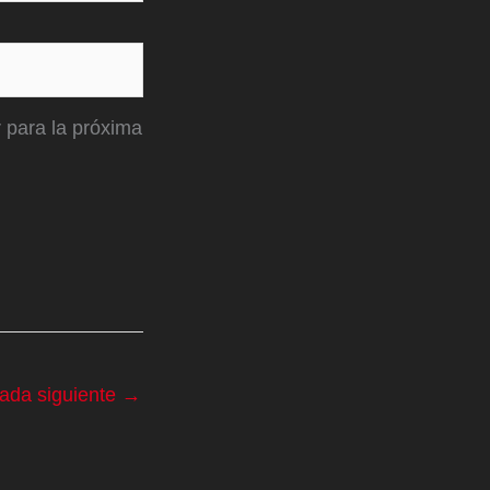
 para la próxima
rada siguiente
→