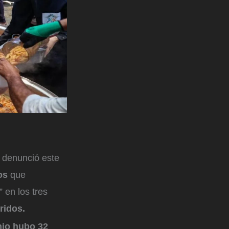
 denunció este
os
que
 en los tres
ridos.
unio hubo 32