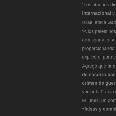
“Los ataques dir
internacional
y
Israel ataca Gaz
“A los palestino
arriesgarse a se
proporcionando a
explicó el portav
Agregó que
la o
de socorro bási
crimen de guer
vaciar la Franja
El lunes, un po
“falsas y comp