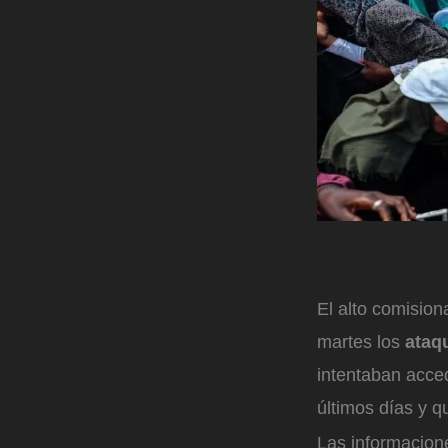
El alto comisio
martes los
ataq
intentaban acce
últimos días y 
Las informacion