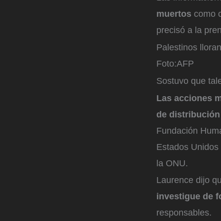
muertos
como c
precisó a la pr
Palestinos llor
Foto:
AFP
Sostuvo que tale
Las acciones mi
de distribució
Fundación Humani
Estados Unidos p
la ONU.
Laurence dijo q
investigue de 
responsables.