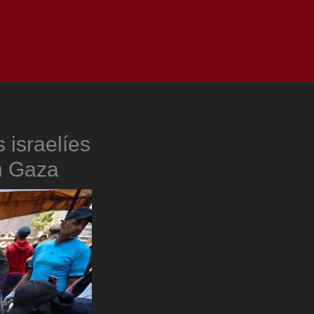
as
Top
Redes
Pauta
Privacy Policy
 israelíes
n Gaza