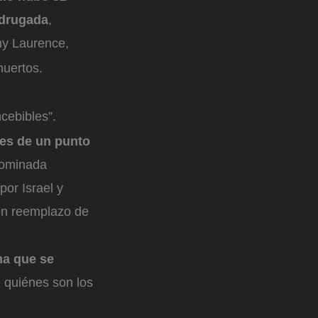
adrugada
,
my Laurence,
muertos.
cebibles”.
nes de un punto
nominada
or Israel y
 en reemplazo de
ma que se
 quiénes son los