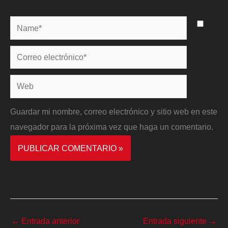
Name*
Correo
electrónico*
Web
Guardar mi nombre, correo electrónico y sitio web en este
navegador para la próxima vez que haga un comentario.
←
Entrada anterior
Entrada siguiente
→