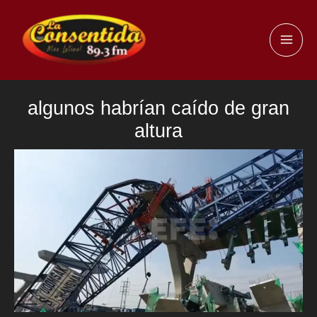
Ir
al
MAI
contenido
ME
algunos habrían caído de gran
altura