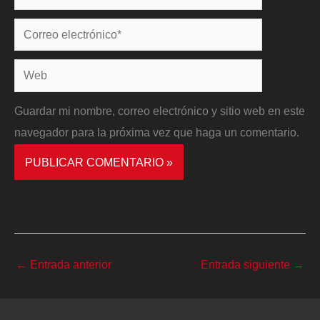
Correo
electrónico*
Web
Guardar mi nombre, correo electrónico y sitio web en este
navegador para la próxima vez que haga un comentario.
←
Entrada anterior
Entrada siguiente
→