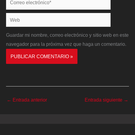
Correo
electrónico*
Web
Guardar mi nombre, correo electrónico y sitio web en este
navegador para la próxima vez que haga un comentario.
←
Entrada anterior
Entrada siguiente
→