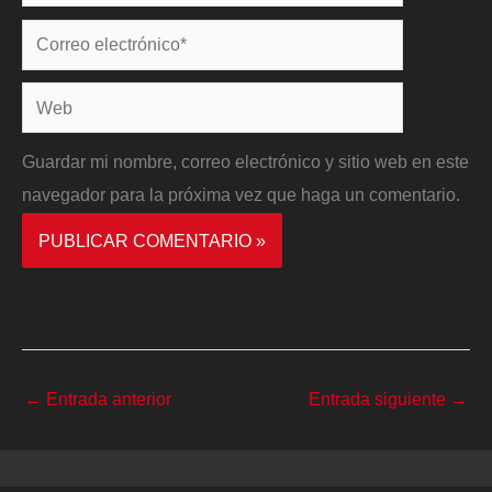
Correo
electrónico*
Web
Guardar mi nombre, correo electrónico y sitio web en este
navegador para la próxima vez que haga un comentario.
←
Entrada anterior
Entrada siguiente
→