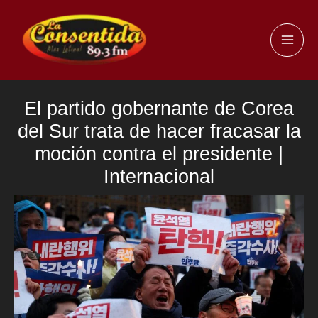
Ir
al
MAI
contenido
ME
El partido gobernante de Corea
del Sur trata de hacer fracasar la
moción contra el presidente |
Internacional