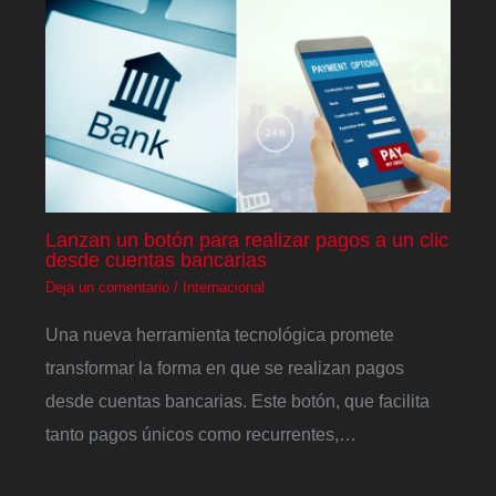
Lanzan un botón para realizar pagos a un clic
desde cuentas bancarias
Deja un comentario
/
Internacional
Una nueva herramienta tecnológica promete
transformar la forma en que se realizan pagos
desde cuentas bancarias. Este botón, que facilita
tanto pagos únicos como recurrentes,…