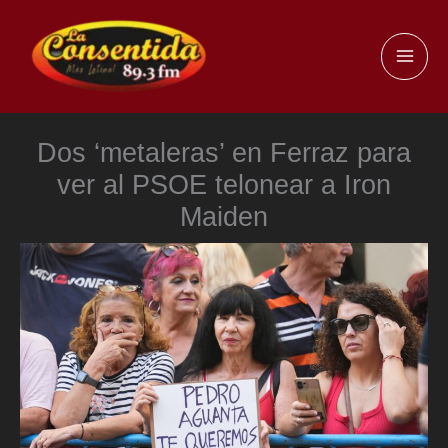
Ir
al
MAI
contenido
ME
Dos ‘metaleras’ en Ferraz para
ver al PSOE telonear a Iron
Maiden