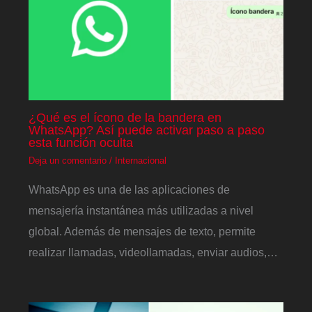
¿Qué es el ícono de la bandera en
WhatsApp? Así puede activar paso a paso
esta función oculta
Deja un comentario
/
Internacional
WhatsApp es una de las aplicaciones de
mensajería instantánea más utilizadas a nivel
global. Además de mensajes de texto, permite
realizar llamadas, videollamadas, enviar audios,…