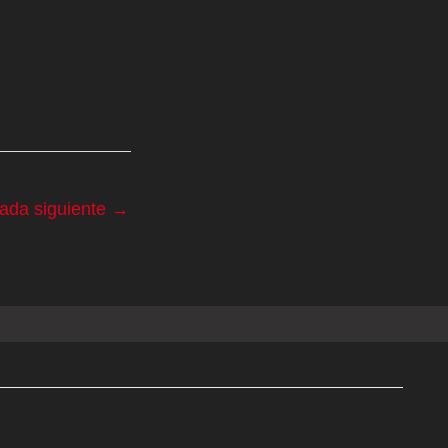
rada siguiente
→