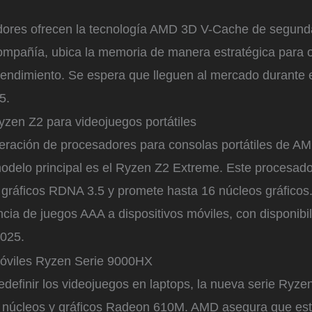
res ofrecen la tecnología AMD 3D V-Cache de segunda
compañía, ubica la memoria de manera estratégica para o
rendimiento. Se espera que lleguen al mercado durante e
5.
zen Z2 para videojuegos portátiles
ración de procesadores para consolas portátiles de AM
odelo principal es el Ryzen Z2 Extreme. Este procesado
gráficos RDNA 3.5 y promete hasta 16 núcleos gráficos. 
encia de juegos AAA a dispositivos móviles, con disponibi
2025.
óviles Ryzen Serie 9000HX
edefinir los videojuegos en laptops, la nueva serie Ryz
6 núcleos y gráficos Radeon 610M. AMD asegura que es