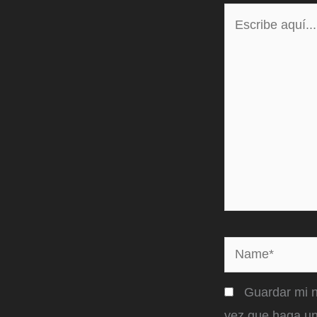
Escribe
aquí...
Name*
Guardar mi n
vez que haga un