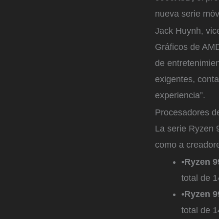
nueva serie mó
Jack Huynh, vic
Gráficos de AMD
de entretenimie
exigentes, cont
experiencia”.
Procesadores d
La serie Ryzen 
como a creadore
•Ryzen 
total de 
•Ryzen 
total de 