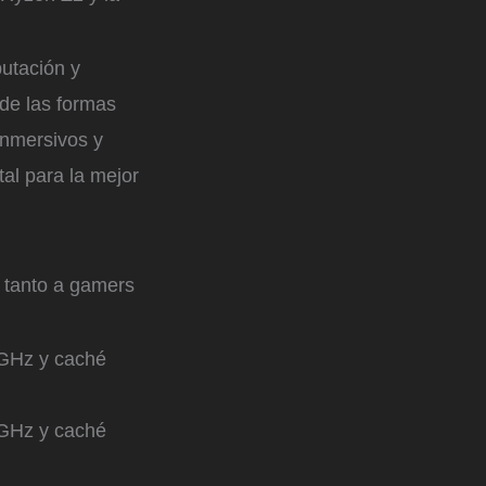
utación y
de las formas
inmersivos y
al para la mejor
 tanto a gamers
7 GHz y caché
 GHz y caché