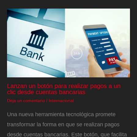
Lanzan un botón para realizar pagos a un
clic desde cuentas bancarias
Deja un comentario
/
Internacional
Una nueva herramienta tecnológica promete
transformar la forma en que se realizan pagos
desde cuentas bancarias. Este botón, que facilita