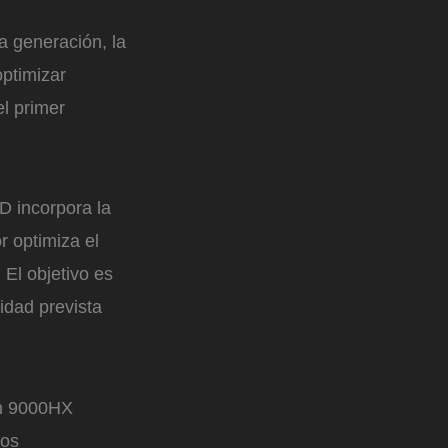
 generación, la
ptimizar
l primer
D incorpora la
r optimiza el
El objetivo es
lidad prevista
en 9000HX
tos