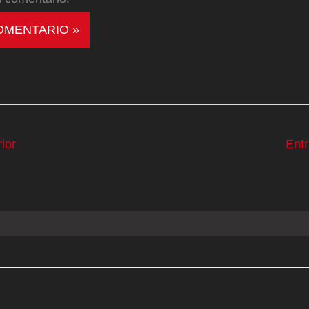
ior
Ent