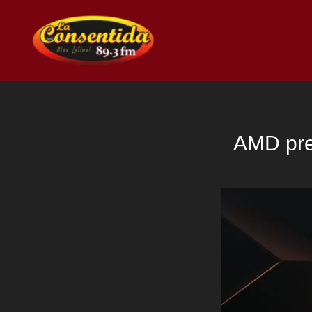
Ir
al
contenido
AMD pre