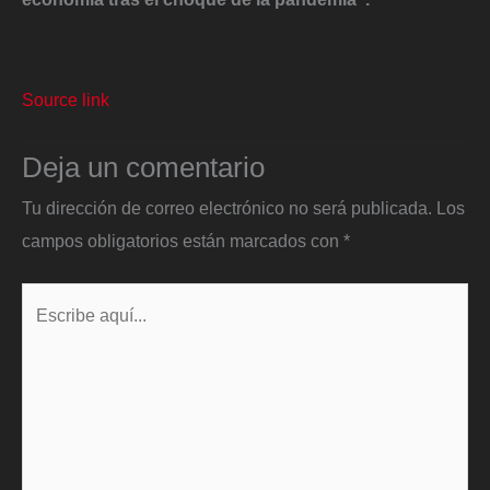
Source link
Deja un comentario
Tu dirección de correo electrónico no será publicada.
Los
campos obligatorios están marcados con
*
Escribe
aquí...