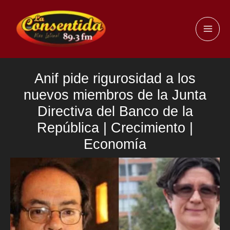
Ir
al
MAI
contenido
ME
Anif pide rigurosidad a los
nuevos miembros de la Junta
Directiva del Banco de la
República | Crecimiento |
Economía