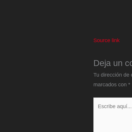
Source link
Deja un c
Tu dirección de 
marcados con
*
Escribe
aquí...