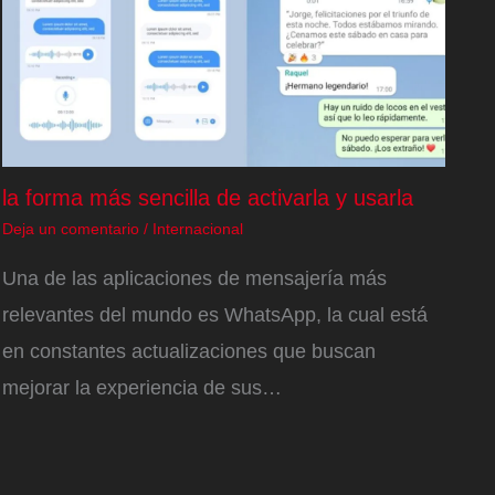
la forma más sencilla de activarla y usarla
Deja un comentario
/
Internacional
Una de las aplicaciones de mensajería más
relevantes del mundo es WhatsApp, la cual está
en constantes actualizaciones que buscan
mejorar la experiencia de sus…