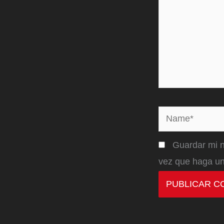
Name*
Guardar mi n
vez que haga un