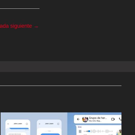
rada siguiente
→