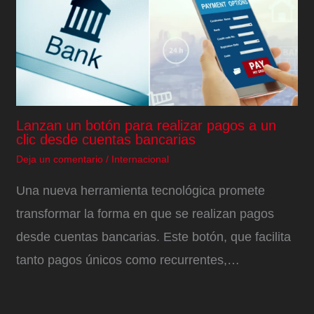
Lanzan un botón para realizar pagos a un
clic desde cuentas bancarias
Deja un comentario
/
Internacional
Una nueva herramienta tecnológica promete
transformar la forma en que se realizan pagos
desde cuentas bancarias. Este botón, que facilita
tanto pagos únicos como recurrentes,…