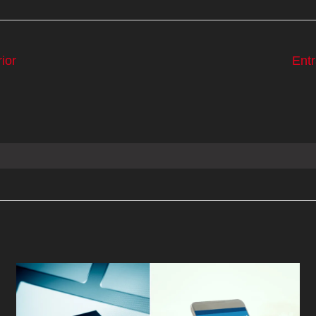
ior
Ent