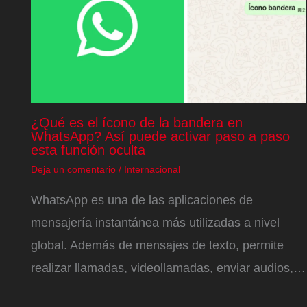
¿Qué es el ícono de la bandera en
WhatsApp? Así puede activar paso a paso
esta función oculta
Deja un comentario
/
Internacional
WhatsApp es una de las aplicaciones de
mensajería instantánea más utilizadas a nivel
global. Además de mensajes de texto, permite
realizar llamadas, videollamadas, enviar audios,…