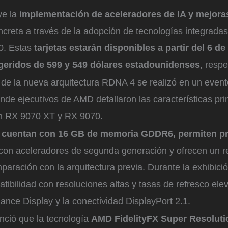
ye la
implementación de aceleradores de IA y mejora
oncreta a través de la adopción de tecnologías integradas
0. Estas
tarjetas estarán disponibles a partir del 6 d
geridos de 599 y 549 dólares estadounidenses
, resp
 de la nueva arquitectura RDNA 4 se realizó en un event
de ejecutivos de AMD detallaron las características pri
n RX 9070 XT y RX 9070.
s cuentan con 16 GB de memoria GDDR6, permiten p
con aceleradores de segunda generación y ofrecen un r
paración con la arquitectura previa. Durante la exhibici
tibilidad con resoluciones altas y tasas de refresco ele
nce Display y la conectividad DisplayPort 2.1.
ció que la tecnología
AMD FidelityFX Super Resoluti