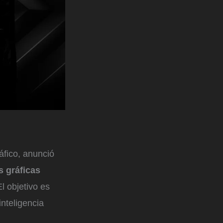
fico, anunció
s gráficas
l objetivo es
nteligencia