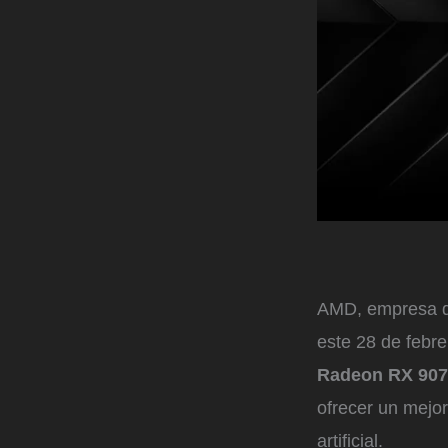
AMD, empresa de
este 28 de febr
Radeon RX 9070
ofrecer un mejor
artificial.