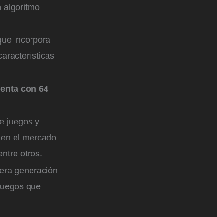
 algoritmo
que incorpora
características
enta con 64
e juegos y
d en el mercado
ntre otros.
cera generación
ojuegos que