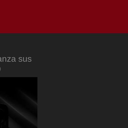
as
Top
Redes
Pauta
Privacy Policy
anza sus
0