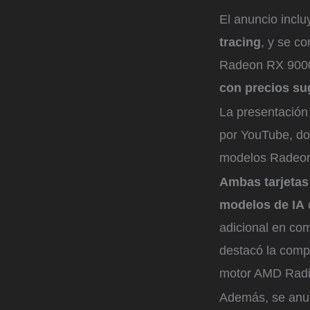
El anuncio inclu
tracing
, y se c
Radeon RX 900
con precios su
La presentación
por YouTube, don
modelos Radeo
Ambas tarjeta
modelos de IA
adicional en com
destacó la compa
motor AMD Radia
Además, se anun