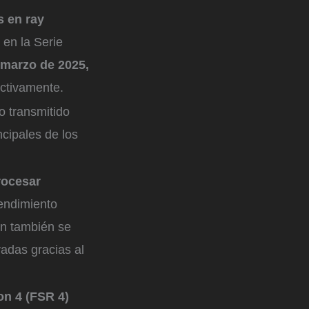
s en ray
 en la Serie
e marzo de 2025,
ectivamente.
o transmitido
ncipales de los
rocesar
endimiento
ón también se
vadas gracias al
on 4 (FSR 4)